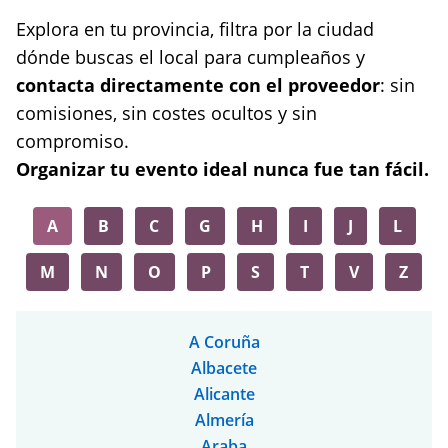
Explora en tu provincia, filtra por la ciudad
dónde buscas el local para cumpleaños y
contacta directamente con el proveedor
: sin
comisiones, sin costes ocultos y sin
compromiso.
Organizar tu evento ideal nunca fue tan fácil.
A
B
C
G
H
I
J
L
M
N
O
P
S
T
V
Z
A Coruña
Albacete
Alicante
Almería
Araba