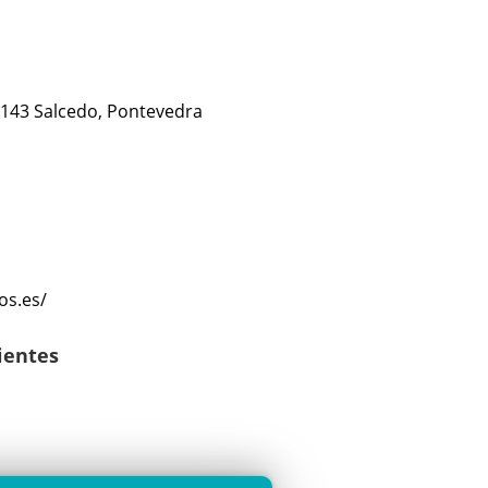
36143 Salcedo, Pontevedra
os.es/
lientes