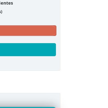
lientes
s)