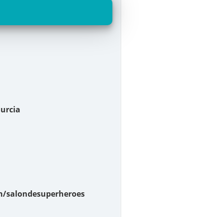
Murcia
m/salondesuperheroes