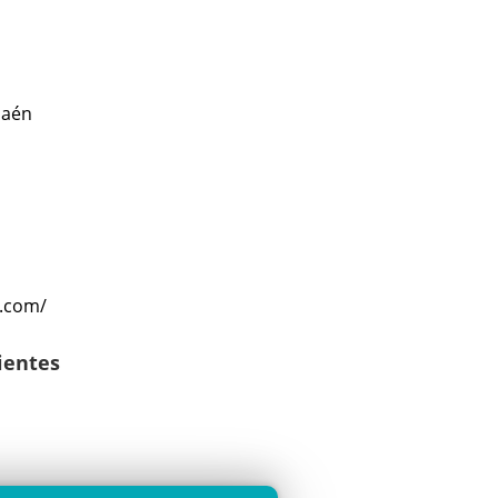
Jaén
k.com/
lientes