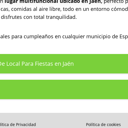
un
lugar multifuncional ubicado en Jaén,
perfecto 
ticas, comidas al aire libre, todo en un entorno cómo
disfrutes con total tranquilidad.
ocales para cumpleaños en cualquier municipio de E
De Local Para Fiestas en Jaén
lítica de Privacidad
Política de cookies