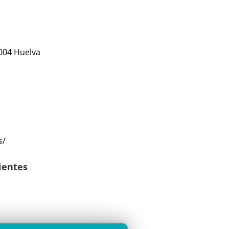
1004 Huelva
s/
lientes