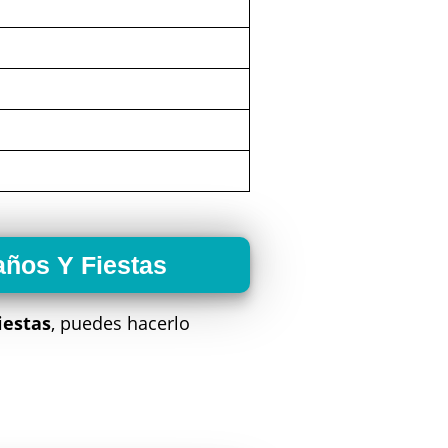
años Y Fiestas
iestas
, puedes hacerlo